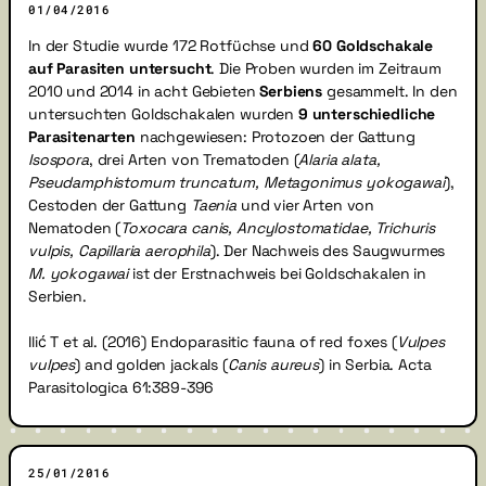
01/04/2016
In der Studie wurde 172 Rotfüchse und
60 Goldschakale
auf Parasiten untersucht
. Die Proben wurden im Zeitraum
2010 und 2014 in acht Gebieten
Serbiens
gesammelt. In den
untersuchten Goldschakalen wurden
9 unterschiedliche
Parasitenarten
nachgewiesen: Protozoen der Gattung
Isospora
, drei Arten von Trematoden (
Alaria alata,
Pseudamphistomum truncatum, Metagonimus yokogawai
),
Cestoden der Gattung
Taenia
und vier Arten von
Nematoden (
Toxocara canis, Ancylostomatidae, Trichuris
vulpis, Capillaria aerophila
). Der Nachweis des Saugwurmes
M. yokogawai
ist der Erstnachweis bei Goldschakalen in
Serbien.
Ilić T et al. (2016) Endoparasitic fauna of red foxes (
Vulpes
vulpes
) and golden jackals (
Canis aureus
) in Serbia. Acta
Parasitologica 61:389-396
25/01/2016