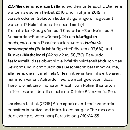
255 Marderhunde aus Estland
wurden untersucht. Die Tiere
wurden zwischen Herbst 2010 und Frühjahr 2012 in
verschiedenen Gebieten Estlands gefangen. Insgesamt
wurden 17 Helminthenarten bestimmt (4
Trematoden=Saugwürmer, 4 Cestoden=Bandwürmer, 9
Nematoden=Fadenwürmer). Die am
häufigsten
nachgewiesenen Parasitenarten waren
Uncinaria
stenocephala
(Befallshäufigkeit=Prävalenz 97,6%) und
Dunker-Muskelegel
(
Alaria alata
, 68,3%). Es wurde
festgestellt, dass obwohl die Infektionsintensität durch das
Gewicht und nicht durch das Geschlecht bestimmt wurde,
alle Tiere, die mit mehr als 5 Helminthenarten infiziert waren,
männlich waren. Außerdem wurde nachgewiesen, dass
Tiere, die mit einer höheren Anzahl von Helminthenarten
infiziert waren, deutlich mehr natürliche Pflanzen fraßen.
Laurimaa L et al. (2016) Alien species and their zoonotic
parasites in native and introduced ranges: The raccoon
dog example. Veterinary Parasitology 219:24-33