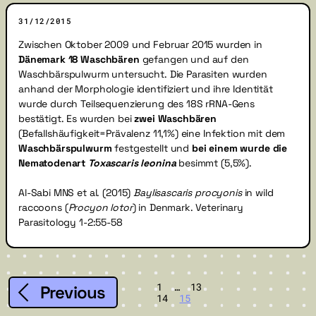
31/12/2015
Zwischen Oktober 2009 und Februar 2015 wurden in
Dänemark 18 Waschbären
gefangen und auf den
Waschbärspulwurm untersucht. Die Parasiten wurden
anhand der Morphologie identifiziert und ihre Identität
wurde durch Teilsequenzierung des 18S rRNA-Gens
bestätigt. Es wurden bei
zwei Waschbären
(Befallshäufigkeit=Prävalenz 11,1%) eine Infektion mit dem
Waschbärspulwurm
festgestellt und
bei einem wurde die
Nematodenart
Toxascaris leonina
besimmt (5,5%).
Al-Sabi MNS et al. (2015)
Baylisascaris procyonis
in wild
raccoons (
Procyon lotor
) in Denmark. Veterinary
Parasitology 1-2:55-58
1
…
13
Previous
14
15