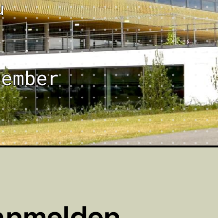
u
tember
 anmelden