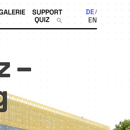
DE
GALERIE
SUPPORT
QUIZ
EN
z –
g