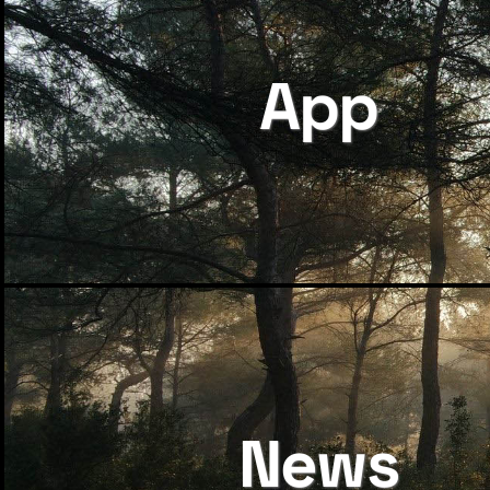
App
News