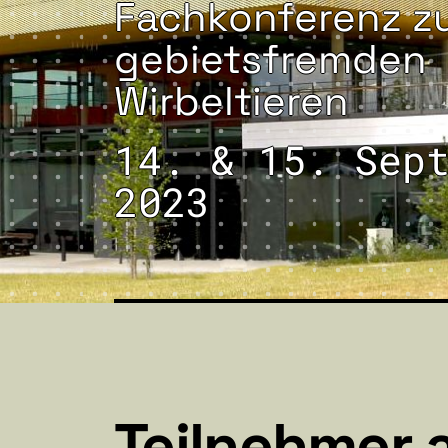
Fachkonferenz z
gebietsfremden
Wirbeltieren
14. & 15. Sep
2023
Teilnehmer