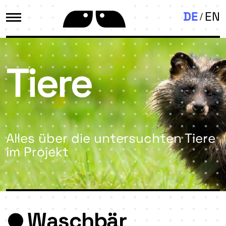
DE
EN
Tiere
Alles über die untersuchten Tiere
im Projekt
Waschbär