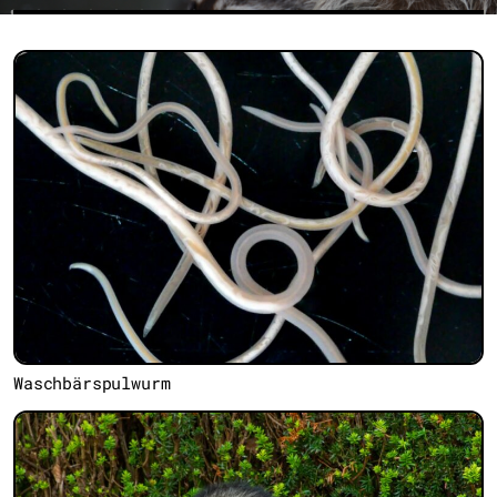
Waschbärspulwurm