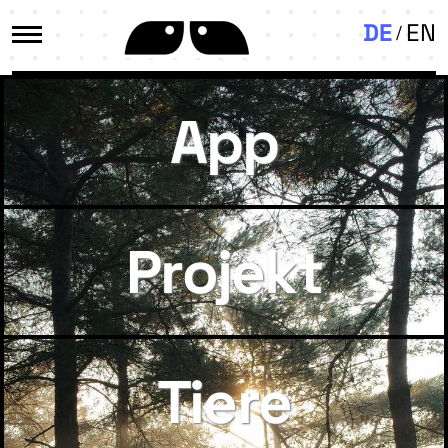
DE
EN
App
Projekt
Tiere