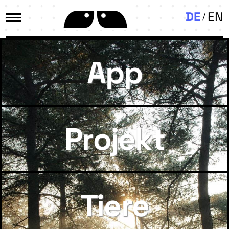
DE
EN
App
Projekt
Tiere