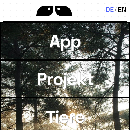
DE
EN
App
Projekt
Tiere