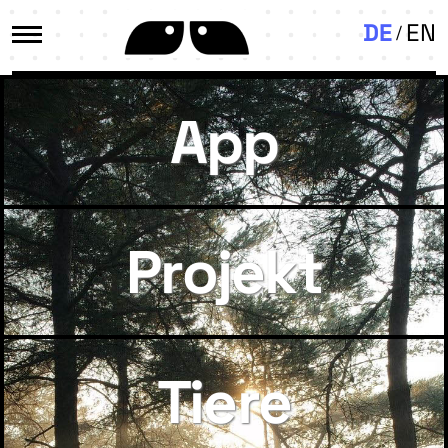
DE
EN
App
Projekt
Tiere