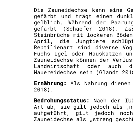
Die Zauneidechse kann eine G
gefärbt und trägt einen dunkl
gelblich. Während der Paarun
gefärbt (Schaefer 2018).
La
Steinbrüche mit lockeren Böde
April, die Jungtiere schlüp
Reptilienart sind diverse Vog
Fuchs Igel oder Hauskatzen un
Zauneidechse können der Verlus
Landwirtschaft oder auch d
Mauereidechse sein (Glandt 201
Ernährung:
Als Nahrung dienen 
2018).
Bedrohungsstatus:
Nach der IUC
Art ab, sie gilt jedoch als „
aufgeführt, gilt jedoch noc
Zauneidechse als „streng gesch