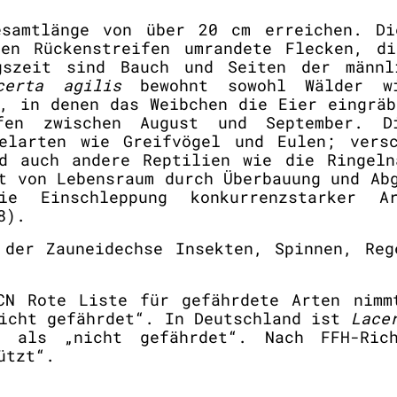
esamtlänge von über 20 cm erreichen. Di
en Rückenstreifen umrandete Flecken, d
gszeit sind Bauch und Seiten der männl
certa agilis
bewohnt sowohl Wälder wi
n, in denen das Weibchen die Eier eingräb
fen zwischen August und September. D
elarten wie Greifvögel und Eulen; vers
d auch andere Reptilien wie die Ringeln
t von Lebensraum durch Überbauung und Ab
ie Einschleppung konkurrenzstarker A
8).
der Zauneidechse Insekten, Spinnen, Reg
N Rote Liste für gefährdete Arten nimmt
nicht gefährdet“. In Deutschland ist
Lace
h als „nicht gefährdet“. Nach FFH-Ric
ützt“.