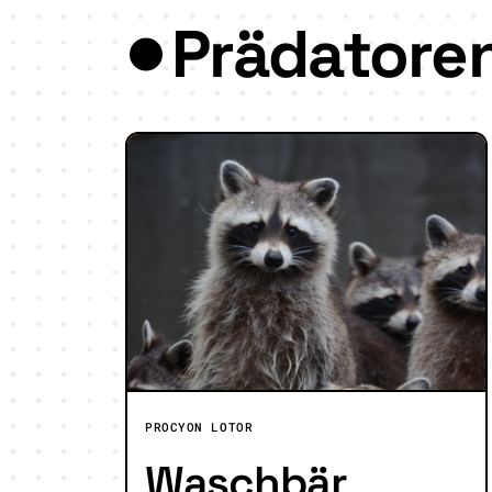
Prädatore
PROCYON LOTOR
Waschbär