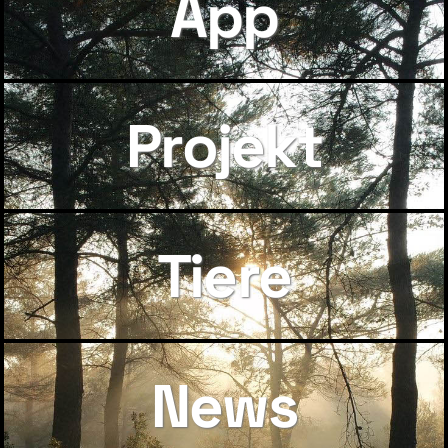
App
Projekt
Tiere
News