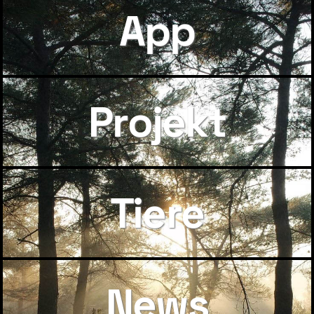
App
Projekt
Tiere
News