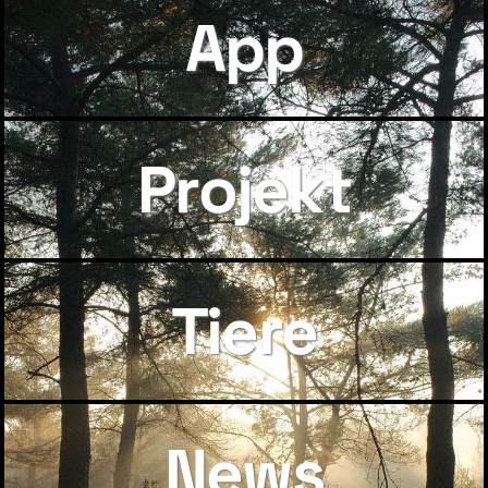
App
Projekt
Tiere
News