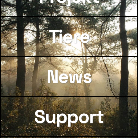
Tiere
News
Support