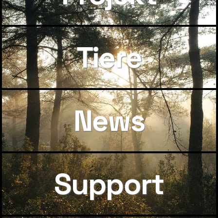
Tiere
News
Support