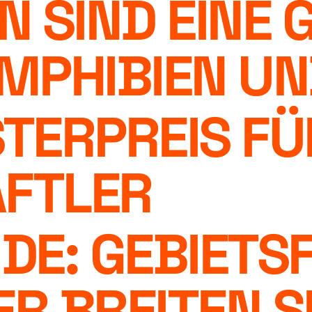
 SIND EINE 
MPHIBIEN UN
OSTERPREIS F
FTLER
E: GEBIETS
R BREITEN SI