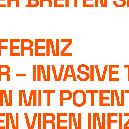
FERENZ
R – INVASIVE
 MIT POTENT
N VIREN INFI