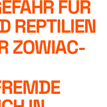
GEFAHR FÜR
D REPTILIEN
ÜR ZOWIAC-
FREMDE
CH IN