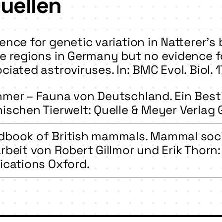
uellen
ence for genetic variation in Natterer’s 
e regions in Germany but no evidence fo
ciated astroviruses. In: BMC Evol. Biol. 17 
hmer – Fauna von Deutschland. Ein Be
ischen Tierwelt: Quelle & Meyer Verlag
book of British mammals. Mammal societ
rbeit von Robert Gillmor und Erik Thorn:
ications Oxford.