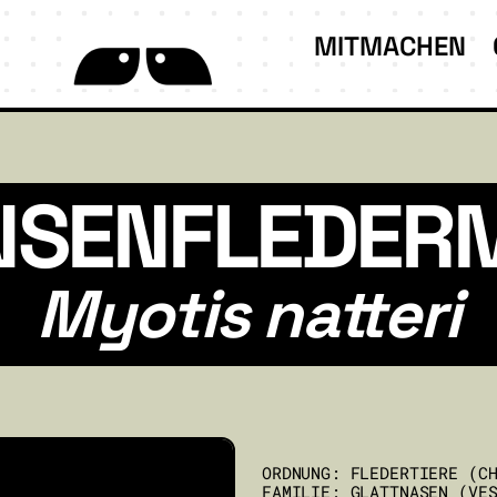
MITMACHEN
NSENFLEDER
Myotis natteri
ORDNUNG: FLEDERTIERE (C
FAMILIE: GLATTNASEN (VE