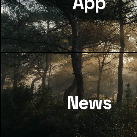
App
News