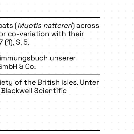
bats (
Myotis nattereri
) across
r co-variation with their
(1), S. 5.
stimmungsbuch unserer
 GmbH & Co.
y of the British isles. Unter
 Blackwell Scientific