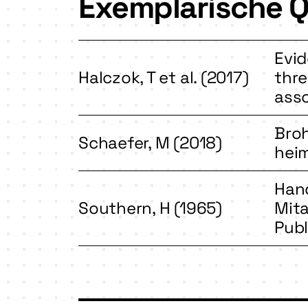
Exemplarische Q
Evid
Halczok, T et al. (2017)
thre
asso
Bro
Schaefer, M (2018)
heim
Hand
Southern, H (1965)
Mita
Publ