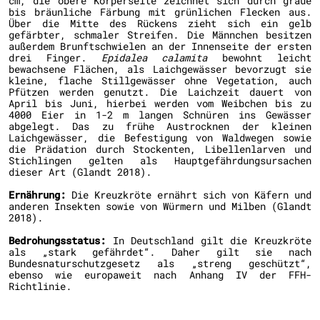
cm, die obere Körperseite zeichnet sich durch graue
bis bräunliche Färbung mit grünlichen Flecken aus.
Über die Mitte des Rückens zieht sich ein gelb
gefärbter, schmaler Streifen. Die Männchen besitzen
außerdem Brunftschwielen an der Innenseite der ersten
drei Finger.
Epidalea calamita
bewohnt leicht
bewachsene Flächen, als Laichgewässer bevorzugt sie
kleine, flache Stillgewässer ohne Vegetation, auch
Pfützen werden genutzt. Die Laichzeit dauert von
April bis Juni, hierbei werden vom Weibchen bis zu
4000 Eier in 1-2 m langen Schnüren ins Gewässer
abgelegt. Das zu frühe Austrocknen der kleinen
Laichgewässer, die Befestigung von Waldwegen sowie
die Prädation durch Stockenten, Libellenlarven und
Stichlingen gelten als Hauptgefährdungsursachen
dieser Art (Glandt 2018).
Ernährung:
Die Kreuzkröte ernährt sich von Käfern und
anderen Insekten sowie von Würmern und Milben (Glandt
2018).
Bedrohungsstatus:
In Deutschland gilt die Kreuzkröte
als „stark gefährdet“. Daher gilt sie nach
Bundesnaturschutzgesetz als „streng geschützt“,
ebenso wie europaweit nach Anhang IV der FFH-
Richtlinie.