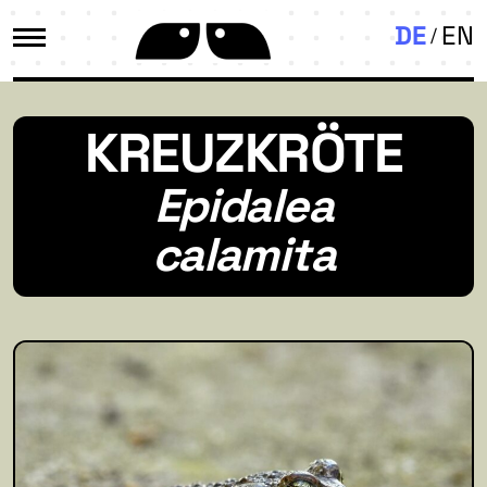
DE
EN
KREUZKRÖTE
Epidalea
calamita