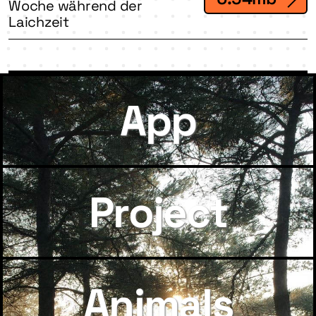
Woche während der
Laichzeit
App
Project
Animals