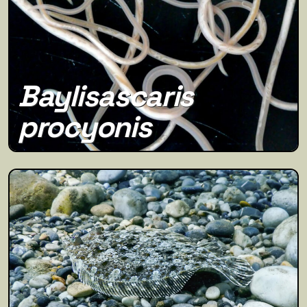
Baylisascaris
procyonis