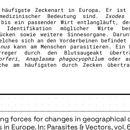
 häufigste Zeckenart in Europa. Er ist 
 medizinischer Bedeutung sind.
Ixodes 
 bis ein passender Wirt entlangläuft, de
 Identifikation möglicher Wirte be
ücken sowie weitere Sinnesorgane. Daru
elches sich an den Vorderbeinen befindet 
inus
kann am Menschen parasitieren. Ein 
rreger durch den Blutsaugeakt übertr
orferi
,
Anaplasma phagocyophilum
oder au
che am häufigsten durch Zecken übertr
ing forces for changes in geographical 
s in Europe. In: Parasites & Vectors, vol. 6,