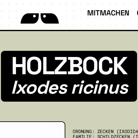
MITMACHEN
HOLZBOCK
Ixodes ricinus
ORDNUNG: ZECKEN (IXODID
FAMILIE: SCHILDZECKEN (