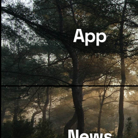
App
News