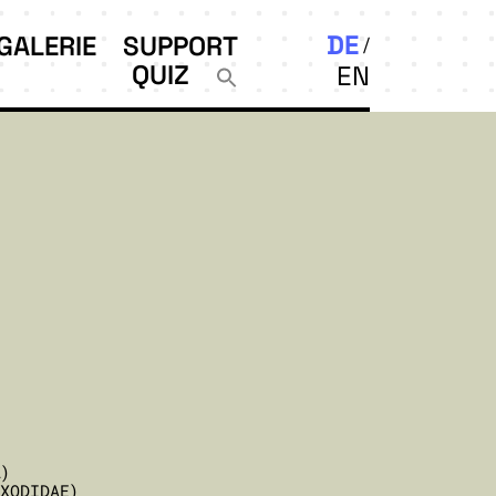
DE
GALERIE
SUPPORT
QUIZ
EN
A)
IXODIDAE)