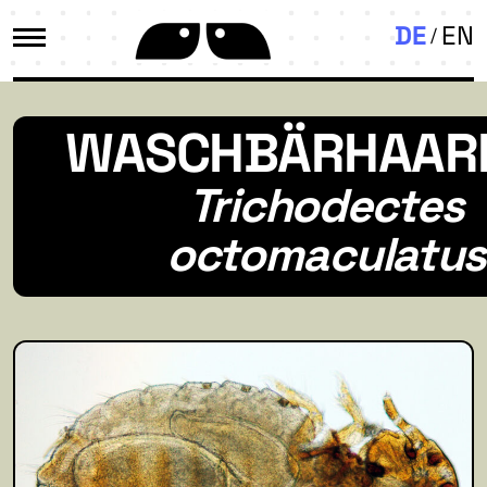
DE
EN
WASCHBÄRHAAR
Trichodectes
octomaculatus