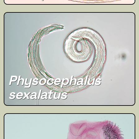
Physocephalus
sexalatus