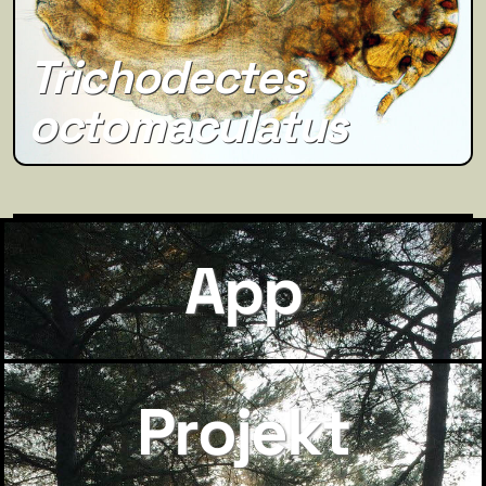
Trichodectes
octomaculatus
App
Projekt