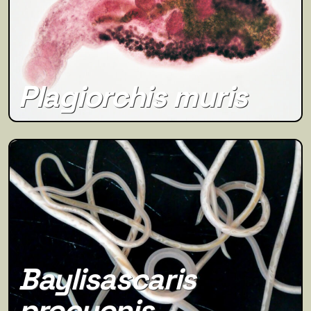
Plagiorchis muris
Baylisascaris
procyonis