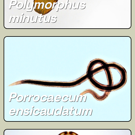
Polymorphus
minutus
Porrocaecum
ensicaudatum