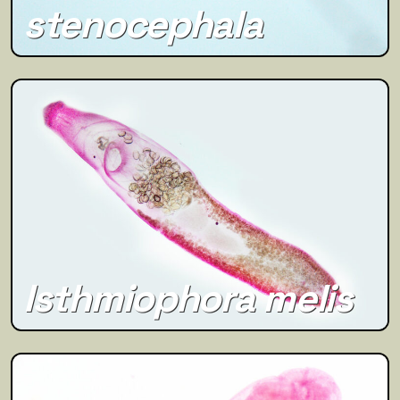
stenocephala
Isthmiophora melis