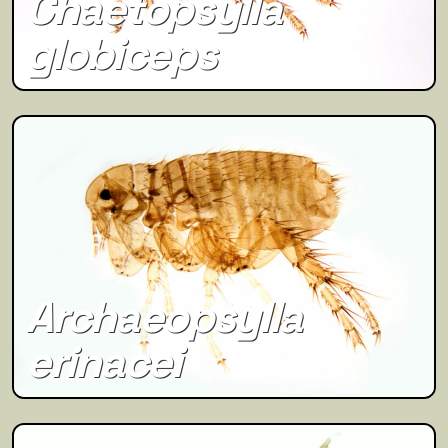
Chaetopsylla
globiceps
Archaeopsylla
erinacei