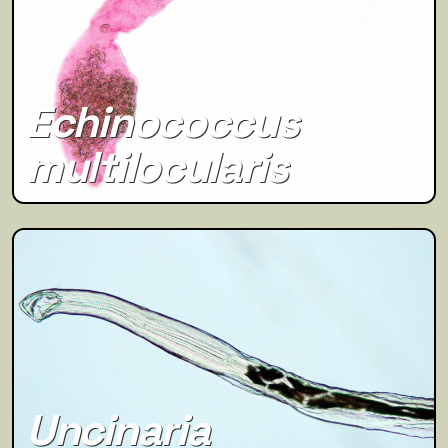
Echinococcus
multilocularis
Uncinaria