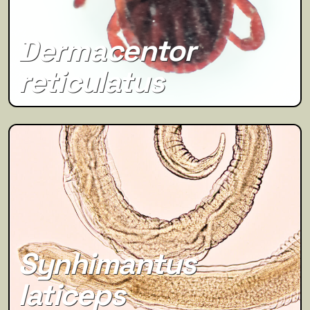
Dermacentor
reticulatus
Synhimantus
laticeps