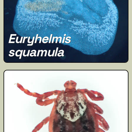
Euryhelmis
squamula