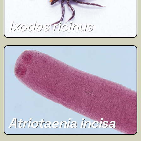
Ixodes ricinus
Atriotaenia incisa