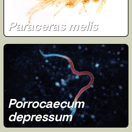
Paraceras melis
Porrocaecum
depressum